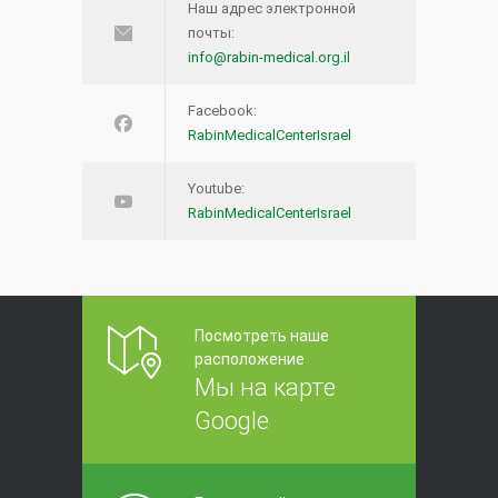
Наш адрес электронной
почты:
info@rabin-medical.org.il
Facebook:
RabinMedicalCenterIsrael
Youtube:
RabinMedicalCenterIsrael
Посмотреть наше
расположение
Мы на карте
Google