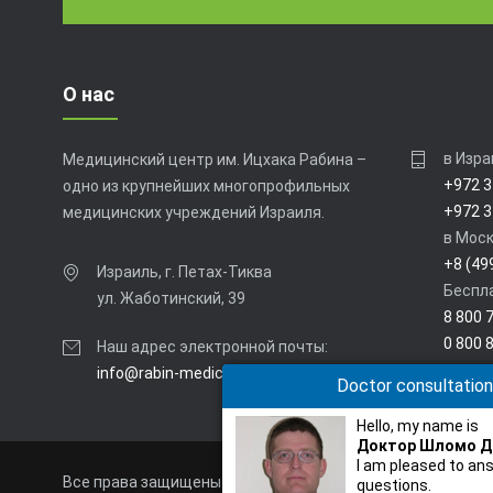
О нас
в Изра
Медицинский центр им. Ицхака Рабина –
+972 3
одно из крупнейших многопрофильных
+972 3
медицинских учреждений Израиля.
в Моск
+8 (49
Израиль, г. Петах-Тиква
Беспла
ул. Жаботинский, 39
8 800 
0 800 
Наш адрес электронной почты:
info@rabin-medical.org.il
Doctor consultation
Hello, my name is
Доктор Шломо Д
I am pleased to an
Все права защищены и охраняются законом. © 2009-
2026
questions.