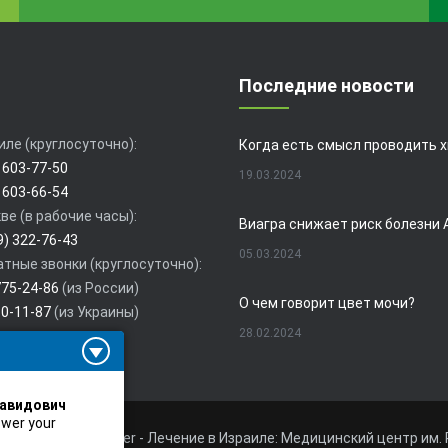
Последние новости
иле (круглосуточно):
 603-77-50
19.03.2024
 603-66-54
ве (в рабочие часы):
9) 322-76-43
05.03.2024
тные звонки (круглосуточно):
775-24-86
(из России)
О чем говорит цвет мочи?
80-11-87
(из Украины)
28.02.2024
авидович
19.02.2024
swer your
Rabin Medical Center - Лечение в Израиле: Медицинский центр им. 