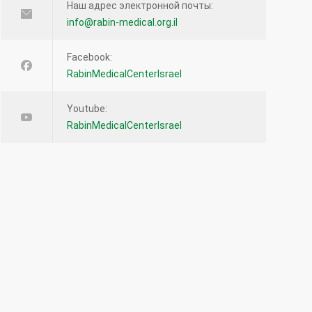
Наш адрес электронной почты:
info@rabin-medical.org.il
Facebook:
RabinMedicalCenterIsrael
Youtube:
RabinMedicalCenterIsrael