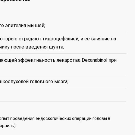
го эпителия мышей;
которые страдают гидроцефалией, и ее влияние на
ику после введения шунта;
еляющей эффективность лекарства Dexanabinol при
нкоопухолей головного мозга;
опыт проведения эндоскопических операций головы в
зраиль).