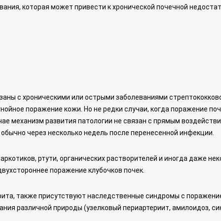
евания, которая может привести к хронической почечной недоста
язаны с хроническими или острыми заболеваниями стрептококков
 гнойное поражение кожи. Но не редки случаи, когда поражение по
учае механизм развития патологии не связан с прямым воздейств
обычно через несколько недель после перенесенной инфекции.
наркотиков, ртути, органических растворителей и иногда даже не
вухстороннее поражение клубочков почек.
ита, также присутствуют наследственные синдромы с поражени
вания различной природы (узелковый периартериит, амилоидоз, с