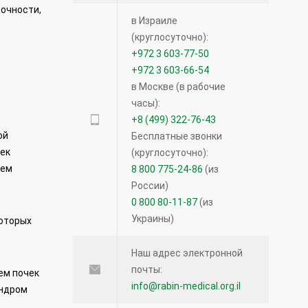
точности,
в Израиле
(круглосуточно):
+972 3 603-77-50
+972 3 603-66-54
в Москве (в рабочие
часы):
+8 (499) 322-76-43
ой
Бесплатные звонки
чек
(круглосуточно):
ием
8 800 775-24-86
(из
России)
0 800 80-11-87
(из
Украины)
которых
Наш адрес электронной
почты:
ем почек
info@rabin-medical.org.il
индром