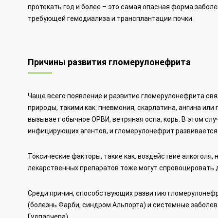
протекать год и более – это самая опасная форма забол
требующей гемодиализа и трансплантации почки.
Причины развития гломерулонефрита
Чаще всего появление и развитие гломерулонефрита св
природы, такими как: пневмония, скарлатина, ангина или
вызывает обычное ОРВИ, ветряная оспа, корь. В этом сл
инфицирующих агентов, и гломерулонефрит развивается 
Токсические факторы, такие как: воздействие алкоголя, 
лекарственных препаратов тоже могут спровоцировать д
Среди причин, способствующих развитию гломерулонефр
(болезнь Фарби, синдром Альпорта) и системные заболе
Гудпасчера).