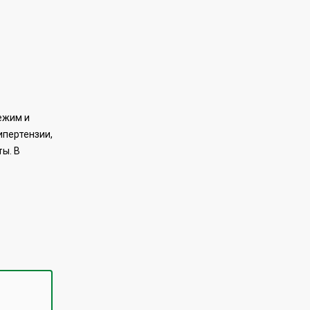
ежим и
ипертензии,
ы. В