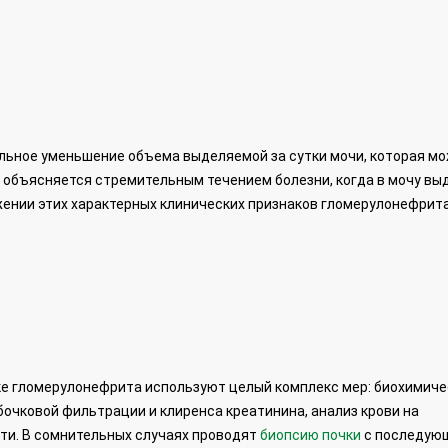
льное уменьшение объема выделяемой за сутки мочи, которая м
о объясняется стремительным течением болезни, когда в мочу в
нии этих характерных клинических признаков гломерулонефрит
ке гломерулонефрита используют целый комплекс мер: биохимич
бочковой фильтрации и клиренса креатинина, анализ крови на
ти. В сомнительных случаях проводят
биопсию почки
с последую