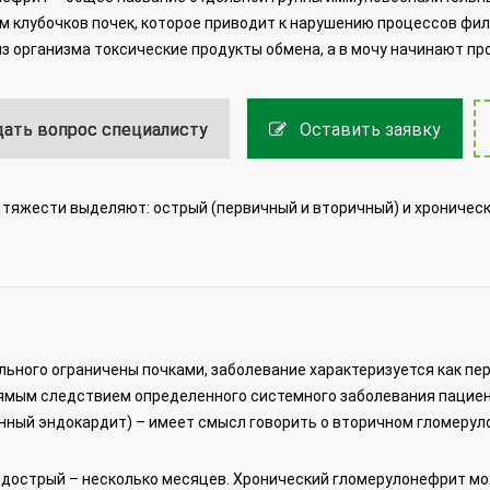
 клубочков почек, которое приводит к нарушению процессов фил
з организма токсические продукты обмена, а в мочу начинают про
ать вопрос специалисту
Оставить заявку
 тяжести выделяют: острый (первичный и вторичный) и хроничес
ольного ограничены почками, заболевание характеризуется как пе
рямым следствием определенного системного заболевания пацие
онный эндокардит) – имеет смысл говорить о вторичном гломерул
подострый – несколько месяцев. Хронический гломерулонефрит м