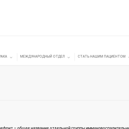
РАКА
МЕЖДУНАРОДНЫЙ ОТДЕЛ
СТАТЬ НАШИМ ПАЦИЕНТОМ
ефрит – общее название отдельной группы иммуновоспалительны