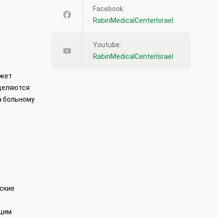
Facebook:
RabinMedicalCenterIsrael
Youtube:
RabinMedicalCenterIsrael
ожет
ыделяются
а больному
еские
щим