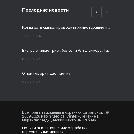
Последние новости
Когда есть смысл проводить химиотерапию при раке толстой кишки?
19.03.2024
Виагра снижает риск болезни Альцгеймера. Так ли это?
05.03.2024
О чем говорит цвет мочи?
28.02.2024
Домашнее УЗИ — израильская разработка, покоряющая мир
19.02.2024
Все права защищены и охраняются законом. ©
2009-
2026
Rabin Medical Center - Лечение в
Внематочная беременность спасла от редкого вида онкологии
Израиле: Медицинский центр им. Рабина.
Политика в отношениие обработки
01.02.2024
персональных данных