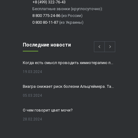
+8 (499) 322-76-43
Бесплатные звонки (круглосуточно):
8 800 775-24-86
(из России)
0 800 80-11-87
(из Украины)
Последние новости
Когда есть смысл проводить химиотерапию при раке толстой кишки?
19.03.2024
Виагра снижает риск болезни Альцгеймера. Так ли это?
05.03.2024
О чем говорит цвет мочи?
28.02.2024
Домашнее УЗИ — израильская разработка, покоряющая мир