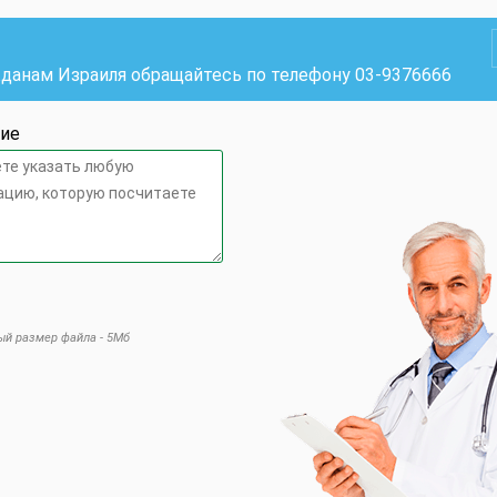
жданам Израиля обращайтесь по телефону
03-9376666
ие
й размер файла - 5Мб
 это поле пустым.