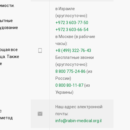
имости.
в Израиле
(круглосуточно):
пытные
+972 3 603-77-50
рудование
+972 3 603-66-54
в Москве (в рабочие
часы):
ющая все
+8 (499) 322-76-43
ца. Также
Бесплатные звонки
е
(круглосуточно):
8 800 775-24-86
(из
России)
0 800 80-11-87
(из
Украины)
Наш адрес электронной
с
почты:
 метод
info@rabin-medical.org.il