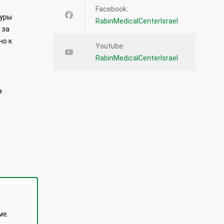
Facebook:
туры
RabinMedicalCenterIsrael
 за
но к
Youtube:
и
RabinMedicalCenterIsrael
з
ме.