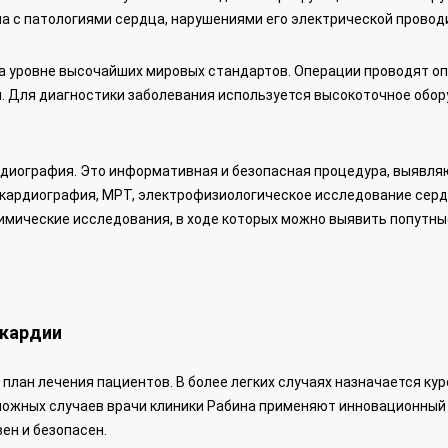
а с патологиями сердца, нарушениями его электрической провод
на уровне высочайших мировых стандартов. Операции проводят о
. Для диагностики заболевания используется высокоточное обо
диография. Это информативная и безопасная процедура, выявля
кардиография, МРТ, электрофизиологическое исследование серд
имические исследования, в ходе которых можно выявить попутны
икардии
лан лечения пациентов. В более легких случаях назначается кур
сложных случаев врачи клиники Рабина применяют инновационный
ен и безопасен.