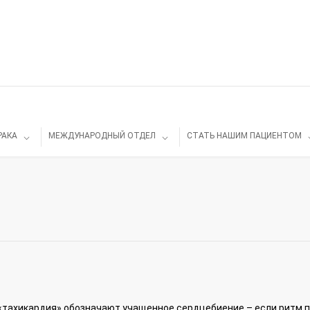
РАКА
МЕЖДУНАРОДНЫЙ ОТДЕЛ
СТАТЬ НАШИМ ПАЦИЕНТОМ
тахикардия» обозначают учащенное сердцебиение – если ритм п