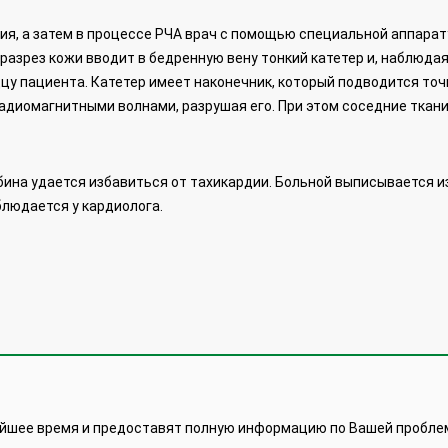
ия, а затем в процессе РЧА врач с помощью специальной аппара
разрез кожи вводит в бедренную вену тонкий катетер и, наблюдая
дцу пациента. Катетер имеет наконечник, который подводится точ
адиомагнитными волнами, разрушая его. При этом соседние ткан
бина удается избавиться от тахикардии. Больной выписывается и
людается у кардиолога.
айшее время и предоставят полную информацию по Вашей пробле