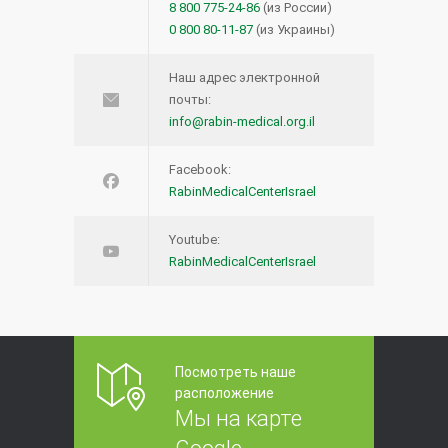
8 800 775-24-86
(из России)
0 800 80-11-87
(из Украины)
Наш адрес электронной
почты:
info@rabin-medical.org.il
Facebook:
RabinMedicalCenterIsrael
Youtube:
RabinMedicalCenterIsrael
Посмотреть наше
расположение
Мы на карте