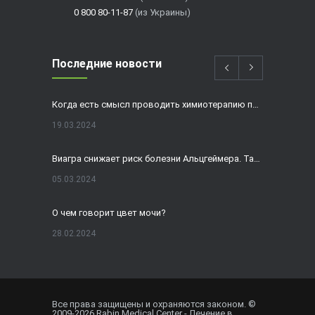
0 800 80-11-87
(из Украины)
Последние новости
Когда есть смысл проводить химиотерапию при раке толстой кишки?
19.03.2024
Виагра снижает риск болезни Альцгеймера. Так ли это?
05.03.2024
О чем говорит цвет мочи?
28.02.2024
Домашнее УЗИ — израильская разработка, покоряющая мир
19.02.2024
Все права защищены и охраняются законом. ©
2009-
2026
Rabin Medical Center - Лечение в