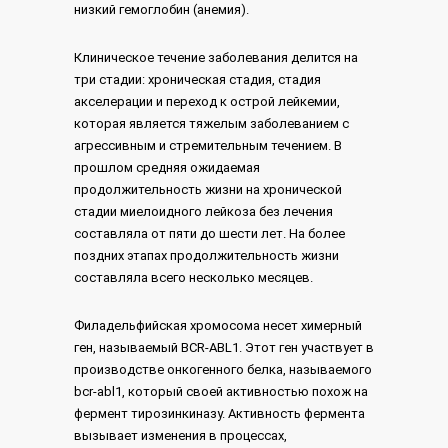
низкий гемоглобин (анемия).
Клиническое течение заболевания делится на
три стадии: хроническая стадия, стадия
акселерации и переход к острой лейкемии,
которая является тяжелым заболеванием с
агрессивным и стремительным течением. В
прошлом средняя ожидаемая
продолжительность жизни на хронической
стадии миелоидного лейкоза без лечения
составляла от пяти до шести лет. На более
поздних этапах продолжительность жизни
составляла всего несколько месяцев.
Филадельфийская хромосома несет химерный
ген, называемый BCR-ABL1. Этот ген участвует в
производстве онкогенного белка, называемого
bcr-abl1, который своей активностью похож на
фермент тирозинкиназу. Активность фермента
вызывает изменения в процессах,