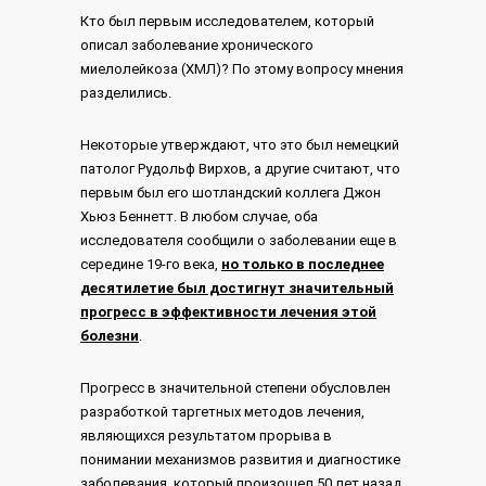
Кто был первым исследователем, который
описал заболевание хронического
миелолейкоза (ХМЛ)? По этому вопросу мнения
разделились.
Некоторые утверждают, что это был немецкий
патолог Рудольф Вирхов, а другие считают, что
первым был его шотландский коллега Джон
Хьюз Беннетт. В любом случае, оба
исследователя сообщили о заболевании еще в
середине 19-го века,
но только в последнее
десятилетие был достигнут значительный
прогресс в эффективности лечения этой
болезни
.
Прогресс в значительной степени обусловлен
разработкой таргетных методов лечения,
являющихся результатом прорыва в
понимании механизмов развития и диагностике
заболевания, который произошел 50 лет назад