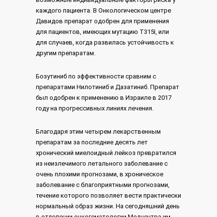
каждого пациента. В Онкологическом центре
Давидов препарат одобрен для применения
для пациентов, имеющих мутацию T315I, или
для случаев, когда развилась устойчивость к
другим препаратам.
Бозутиниб по эффективности сравним с
препаратами Нилотиниб и Дазатиниб. Препарат
был одобрен к применению в Израиле в 2017
году на прогрессивных линиях лечения.
Благодаря этим четырем лекарственным
препаратам за последние десять лет
хронический миелоидный лейкоз превратился
из неизлечимого летального заболевание с
очень плохими прогнозами, в хроническое
заболевание с благоприятными прогнозами,
течение которого позволяет вести практически
нормальный образ жизни. На сегодняшний день
в отделении онкогематологии Медцентра им.