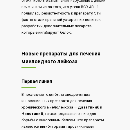
отеки, кожные высыпания, нарушение функции
печени, или из-за того, что у гена BCR-ABL 1
появилась резистентность к препарату. Эти
факты стали причиной ускоренных попыток
разработки дополнительных лекарств,
которые ингибируют белок.
Новые препараты для лечения
миелоидного лейкоза
Первая линия
В последние годы были внедрены два
инновационных препарата для лечения
хронического миелолейкоза —
Дазатиниб
и
Нилотиниб
, также предназначенные для
борьбы с онкогенным белком. Эти препараты
являются ингибиторами тирозинкиназы