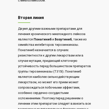
с миелолейкозом.
Вторая линия
Двумя другими важными препаратами для
лечения хронического миелоидного лейкоза
являются
Понатиниб
и
Бозутиниб
, также из
семейства ингибиторов тирозинкиназы.
Понатиниб назначается в случаях
резистентности к другим лекарствам или в
случае мутации, придающей клеточную
устойчивость перед большинством препаратов
группы тирозинкиназы (T315I). Понатиниб
является наиболее сильнодействующим
лекарством, но может его прием может
сопровождаться побочными эффектами,
особенно сердечно-сосудистыми
осложнениями. Поэтому перед решением о
лечении этим препаратом следует взвесить все
возможные индивидуальные факторы риска у