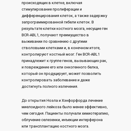
происходящих в клетке, включая
стимулирование пролиферации и
дифференцирования клеток, а также задержку
запрограммированной гибели клеток. В
результате клетки костного мозга, несущие ген
BCR-ABL1, получают преимущество в
выживании по сравнению с другими
стволовыми клетками и, в конечном итоге,
контролируют костный мозг. Ген BCR-ABL1
принадлежит к группе генов, вызывающих рак,
и повреждение его или онкогенного белка,
который он продуцирует, может позволить
контролировать заболевание и даже
достигнуть полного излечения.
До открытия Ноэла и Хэнфорфорда лечение
миелоидного лейкоза было менее эффективно,
чем сегодня. Пациенты получали химиотерапию,
облучение селезенки, инъекции интерферона
или трансплантацию костного мозга.