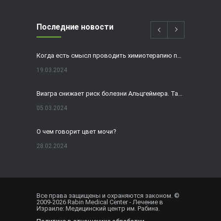
Последние новости
Когда есть смысл проводить химиотерапию при раке толстой кишки?
19.03.2024
Виагра снижает риск болезни Альцгеймера. Так ли это?
05.03.2024
О чем говорит цвет мочи?
28.02.2024
Домашнее УЗИ — израильская разработка, покоряющая мир
19.02.2024
Все права защищены и охраняются законом. ©
2009-
2026
Rabin Medical Center - Лечение в
Внематочная беременность спасла от редкого вида онкологии
Израиле: Медицинский центр им. Рабина.