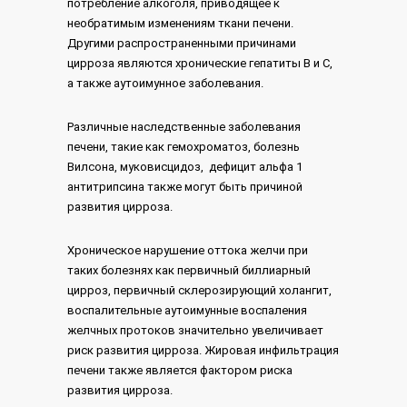
потребление алкоголя, приводящее к
необратимым изменениям ткани печени.
Другими распространенными причинами
цирроза являются хронические гепатиты B и С,
а также аутоимунное заболевания.
Различные наследственные заболевания
печени, такие как гемохроматоз, болезнь
Вилсона, муковисцидоз, дефицит альфа 1
антитрипсина также могут быть причиной
развития цирроза.
Хроническое нарушение оттока желчи при
таких болезнях как первичный биллиарный
цирроз, первичный склерозирующий холангит,
воспалительные аутоимунные воспаления
желчных протоков значительно увеличивает
риск развития цирроза. Жировая инфильтрация
печени также является фактором риска
развития цирроза.