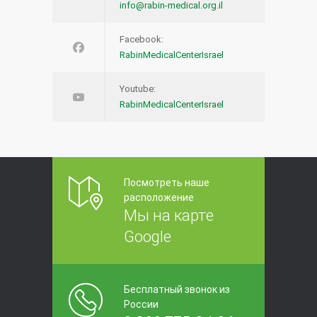
info@rabin-medical.org.il
Facebook:
RabinMedicalCenterIsrael
Youtube:
RabinMedicalCenterIsrael
Посмотреть наше
расположение
Мы на карте
Google
Бесплатный звонок из
России