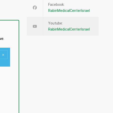
Facebook:
RabinMedicalCenterIsrael
Youtube:
RabinMedicalCenterIsrael
ме.