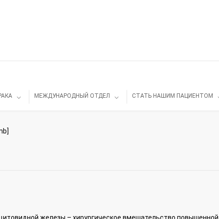
РАКА
МЕЖДУНАРОДНЫЙ ОТДЕЛ
СТАТЬ НАШИМ ПАЦИЕНТОМ
mb]
щитовидной железы – хирургическое вмешательство повышенной 