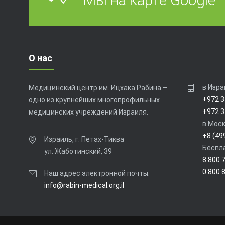
О нас
в Изра
Медицинский центр им. Ицхака Рабина –
+972 3
одно из крупнейших многопрофильных
+972 3
медицинских учреждений Израиля.
в Моск
+8 (49
Израиль, г. Петах-Тиква
Беспла
ул. Жаботинский, 39
8 800 
0 800 
Наш адрес электронной почты:
info@rabin-medical.org.il