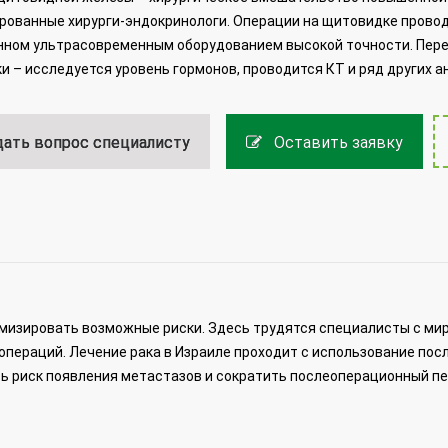
ованные хирурги-эндокринологи. Операции на щитовидке провод
нном ультрасовременным оборудованием высокой точности. Пере
и – исследуется уровень гормонов, проводится КТ и ряд других а
ать вопрос специалисту
Оставить заявку
мизировать возможные риски. Здесь трудятся специалисты с ми
пераций. Лечение рака в Израиле проходит с использование пос
ь риск появления метастазов и сократить послеоперационный пе