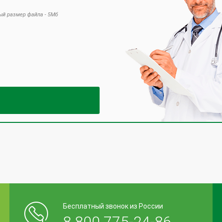
й размер файла - 5Мб
 это поле пустым.
Бесплатный звонок из России
8 800 775-24-86