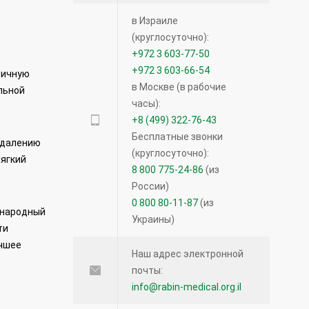
в Израиле
(круглосуточно):
+972 3 603-77-50
+972 3 603-66-54
тичную
в Москве (в рабочие
льной
часы):
+8 (499) 322-76-43
Бесплатные звонки
удалению
(круглосуточно):
Мягкий
8 800 775-24-86
(из
России)
0 800 80-11-87
(из
ународный
Украины)
ти
учшее
Наш адрес электронной
почты:
info@rabin-medical.org.il