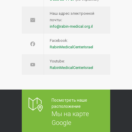
Наш адрес электронной
почты:
info@rabin-medical.org.il
Facebook:
RabinMedicalCenterIsrael
Youtube:
RabinMedicalCenterIsrael
Посмотреть наше
расположение
Мы на карте
Google