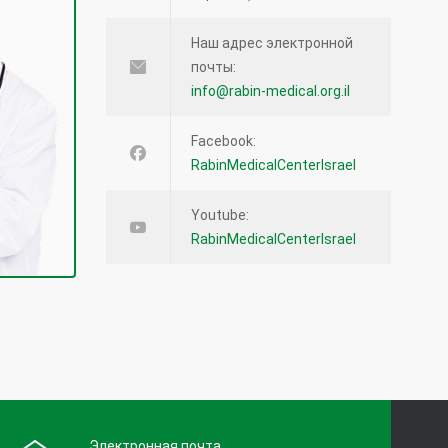
Наш адрес электронной
почты:
info@rabin-medical.org.il
Facebook:
RabinMedicalCenterIsrael
Youtube:
RabinMedicalCenterIsrael
Электронная почта