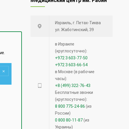
Медицинский центр им. Рабин
Израиль, г. Петах-Тиква
ул. Жаботинский, 39
в Израиле
(круглосуточно):
ме.
+972 3 603-77-50
+972 3 603-66-54
в Москве (в рабочие
часы):
+8 (499) 322-76-43
Бесплатные звонки
(круглосуточно):
8 800 775-24-86
(из
России)
0 800 80-11-87
(из
Украины)