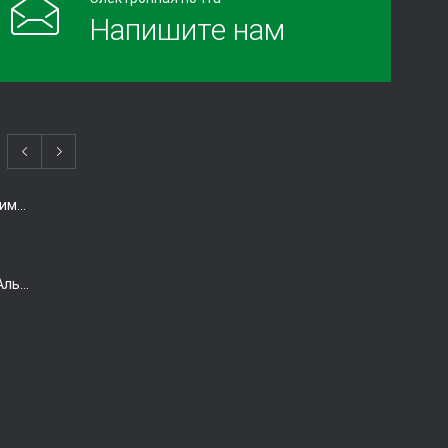
Напишите нам
Когда есть смысл проводить химиотерапию при раке толстой кишки?
Виагра снижает риск болезни Альцгеймера. Так ли это?
Домашнее УЗИ — израильская разработка, покоряющая мир