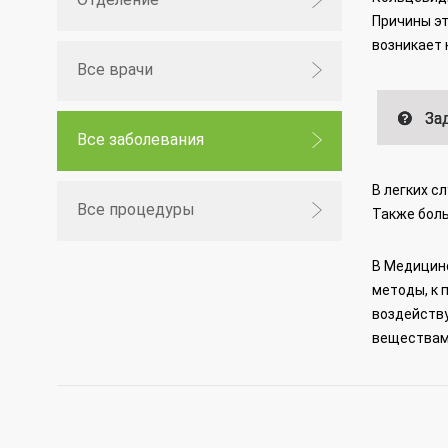
Причины эт
возникает 
Все врачи
Зад
Все заболевания
В легких с
Все процедуры
Также бол
В Медицинс
методы, к 
воздейств
веществам