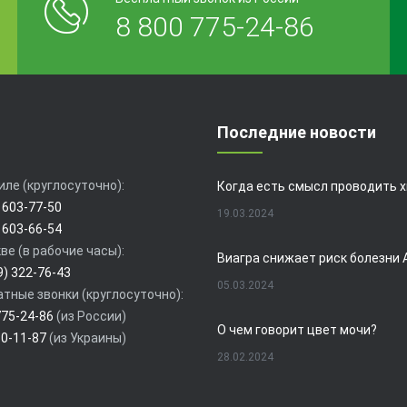
8 800 775-24-86
Последние новости
иле (круглосуточно):
 603-77-50
19.03.2024
 603-66-54
ве (в рабочие часы):
9) 322-76-43
05.03.2024
тные звонки (круглосуточно):
775-24-86
(из России)
О чем говорит цвет мочи?
80-11-87
(из Украины)
28.02.2024