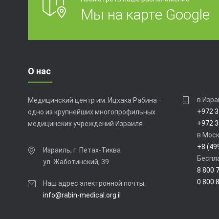
Мы на карте Google
О нас
в Изра
Медицинский центр им. Ицхака Рабина –
+972 3
одно из крупнейших многопрофильных
+972 3
медицинских учреждений Израиля.
в Моск
+8 (49
Израиль, г. Петах-Тиква
Беспла
ул. Жаботинский, 39
8 800 
0 800 
Наш адрес электронной почты:
info@rabin-medical.org.il