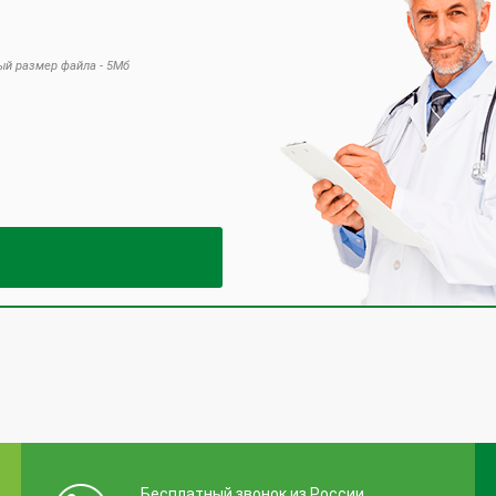
й размер файла - 5Мб
 это поле пустым.
Бесплатный звонок из России