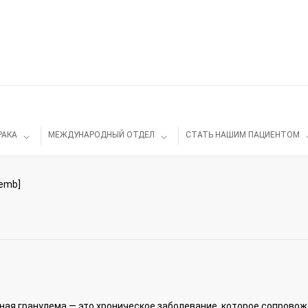
РАКА
МЕЖДУНАРОДНЫЙ ОТДЕЛ
СТАТЬ НАШИМ ПАЦИЕНТОМ
[emb]
ая гранулема — это хроническое заболевание, которое сопровожд