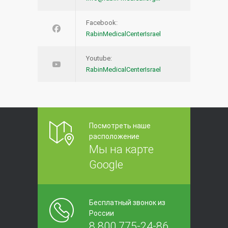
Facebook:
RabinMedicalCenterIsrael
Youtube:
RabinMedicalCenterIsrael
Посмотреть наше
расположение
Мы на карте
Google
Бесплатный звонок из
России
8 800 775-24-86