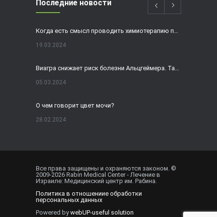
Последние новости
Когда есть смысл проводить химиотерапию при раке толстой кишки?
19.03.2024
Виагра снижает риск болезни Альцгеймера. Так ли это?
05.03.2024
О чем говорит цвет мочи?
28.02.2024
Домашнее УЗИ — израильская разработка, покоряющая мир
19.02.2024
Все права защищены и охраняются законом. ©
2009-
2026
Rabin Medical Center - Лечение в
Внематочная беременность спасла от редкого вида онкологии
Израиле: Медицинский центр им. Рабина.
Политика в отношениие обработки
01.02.2024
персональных данных
Powered by
webUP-useful solution