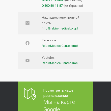
8 800 775-24-86
(из России)
0 800 80-11-87
(из Украины)
Наш адрес электронной
почты:
info@rabin-medical.org.il
Facebook:
RabinMedicalCenterIsrael
Youtube:
RabinMedicalCenterIsrael
Посмотреть наше
расположение
Мы на карте
Google