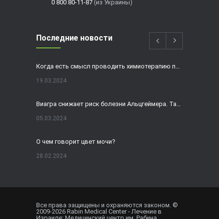
0 800 80-11-87
(из Украины)
Последние новости
Когда есть смысл проводить химиотерапию при раке толстой кишки?
19.03.2024
Виагра снижает риск болезни Альцгеймера. Так ли это?
05.03.2024
О чем говорит цвет мочи?
28.02.2024
Домашнее УЗИ — израильская разработка, покоряющая мир
19.02.2024
Все права защищены и охраняются законом. ©
2009-
2026
Rabin Medical Center - Лечение в
Внематочная беременность спасла от редкого вида онкологии
Израиле: Медицинский центр им. Рабина.