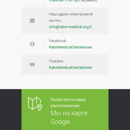
0 800 80-11-87
(из Украины)
Наш адрес электронной
почты:
info@rabin-medical.org.il
Facebook:
RabinMedicalCenterIsrael
Youtube:
RabinMedicalCenterIsrael
Посмотреть наше
расположение
Мы на карте
Google