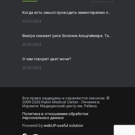
Когда есть смысл проводить химиотерапию при раке толстой кишки?
19.03.2024
Виагра снижает риск болезни Альцгеймера. Так ли это?
05.03.2024
О чем говорит цвет мочи?
28.02.2024
Домашнее УЗИ — израильская разработка, покоряющая мир
19.02.2024
Все права защищены и охраняются законом. ©
2009-
2026
Rabin Medical Center - Лечение в
Внематочная беременность спасла от редкого вида онкологии
Израиле: Медицинский центр им. Рабина.
Политика в отношениие обработки
01.02.2024
персональных данных
Powered by
webUP-useful solution