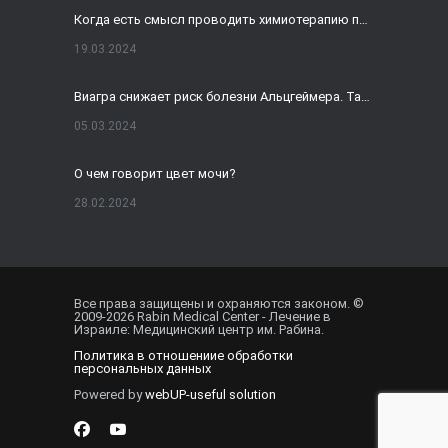
Когда есть смысл проводить химиотерапию при раке толстой кишки?
19.03.2024
Виагра снижает риск болезни Альцгеймера. Так ли это?
05.03.2024
О чем говорит цвет мочи?
28.02.2024
Домашнее УЗИ — израильская разработка, покоряющая мир
19.02.2024
Все права защищены и охраняются законом. ©
2009-
2026
Rabin Medical Center - Лечение в
Внематочная беременность спасла от редкого вида онкологии
Израиле: Медицинский центр им. Рабина.
Политика в отношениие обработки
01.02.2024
персональных данных
Powered by
webUP-useful solution