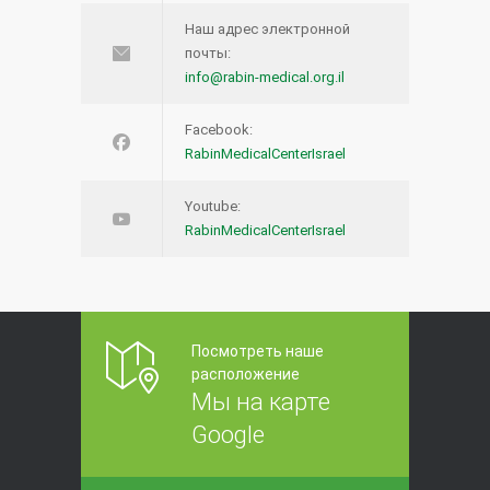
Наш адрес электронной
почты:
info@rabin-medical.org.il
Facebook:
RabinMedicalCenterIsrael
Youtube:
RabinMedicalCenterIsrael
Посмотреть наше
расположение
Мы на карте
Google