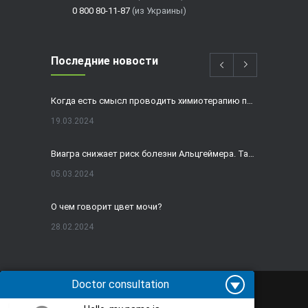
0 800 80-11-87
(из Украины)
Последние новости
Когда есть смысл проводить химиотерапию при раке толстой кишки?
19.03.2024
Виагра снижает риск болезни Альцгеймера. Так ли это?
05.03.2024
О чем говорит цвет мочи?
28.02.2024
Домашнее УЗИ — израильская разработка, покоряющая мир
19.02.2024
Doctor consultation
Все права защищены и охраняются законом. ©
2009-
2026
Rabin Medical Center - Лечение в