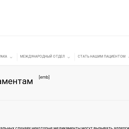
РАКА
МЕЖДУНАРОДНЫЙ ОТДЕЛ
СТАТЬ НАШИМ ПАЦИЕНТОМ
[emb]
каментам
альных случаях некоторые медикаменты могут вызывать аллерги