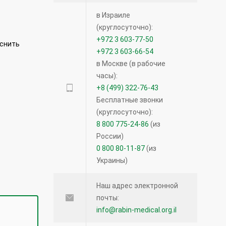
в Израиле
(круглосуточно):
+972 3 603-77-50
яснить
+972 3 603-66-54
в Москве (в рабочие
часы):
+8 (499) 322-76-43
Бесплатные звонки
(круглосуточно):
8 800 775-24-86
(из
России)
0 800 80-11-87
(из
Украины)
Наш адрес электронной
почты:
info@rabin-medical.org.il