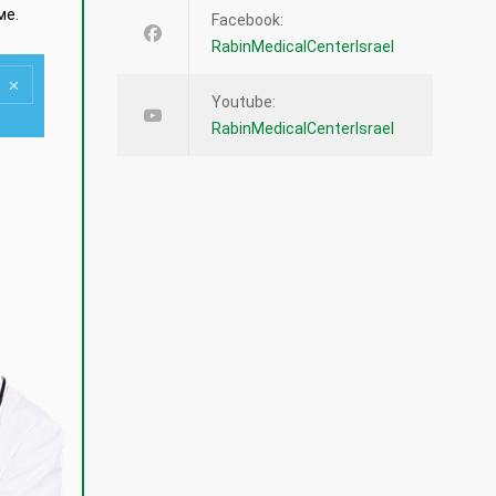
ме.
Facebook:
RabinMedicalCenterIsrael
Youtube:
RabinMedicalCenterIsrael