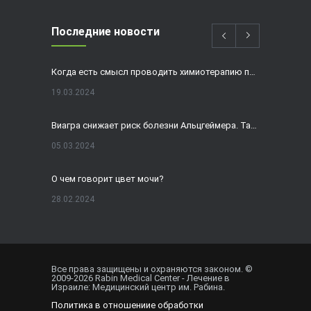
Последние новости
Когда есть смысл проводить химиотерапию при раке толстой кишки?
19.03.2024
Виагра снижает риск болезни Альцгеймера. Так ли это?
05.03.2024
О чем говорит цвет мочи?
28.02.2024
Домашнее УЗИ — израильская разработка, покоряющая мир
19.02.2024
Все права защищены и охраняются законом. ©
2009-
2026
Rabin Medical Center - Лечение в
Внематочная беременность спасла от редкого вида онкологии
Израиле: Медицинский центр им. Рабина.
Политика в отношениие обработки
01.02.2024