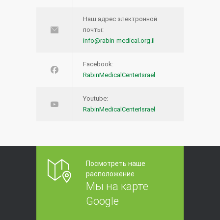
Наш адрес электронной
почты:
info@rabin-medical.org.il
Facebook:
RabinMedicalCenterIsrael
Youtube:
RabinMedicalCenterIsrael
Посмотреть наше
расположение
Мы на карте
Google