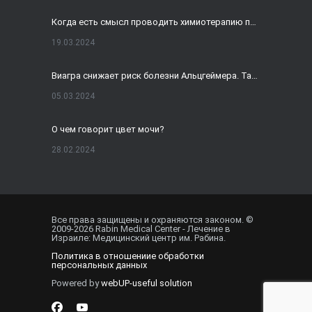
Когда есть смысл проводить химиотерапию при раке толстой кишки?
19.03.2024
Виагра снижает риск болезни Альцгеймера. Так ли это?
05.03.2024
О чем говорит цвет мочи?
28.02.2024
Домашнее УЗИ — израильская разработка, покоряющая мир
19.02.2024
Все права защищены и охраняются законом. ©
2009-
2026
Rabin Medical Center - Лечение в
Внематочная беременность спасла от редкого вида онкологии
Израиле: Медицинский центр им. Рабина.
Политика в отношениие обработки
01.02.2024
персональных данных
Powered by
webUP-useful solution