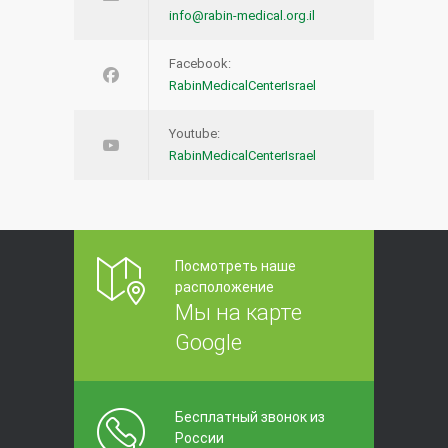
info@rabin-medical.org.il
Facebook:
RabinMedicalCenterIsrael
Youtube:
RabinMedicalCenterIsrael
Посмотреть наше
расположение
Мы на карте
Google
Бесплатный звонок из
России